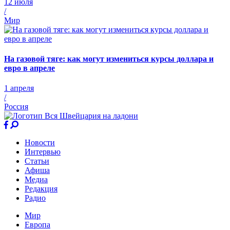
12 июля
/
Мир
На газовой тяге: как могут измениться курсы доллара и
евро в апреле
1 апреля
/
Россия
Новости
Интервью
Статьи
Афиша
Медиа
Редакция
Радио
Мир
Европа