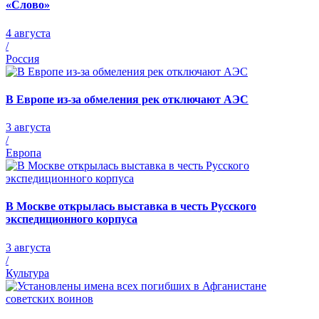
«Слово»
4 августа
/
Россия
В Европе из-за обмеления рек отключают АЭС
3 августа
/
Европа
В Москве открылась выставка в честь Русского
экспедиционного корпуса
3 августа
/
Культура