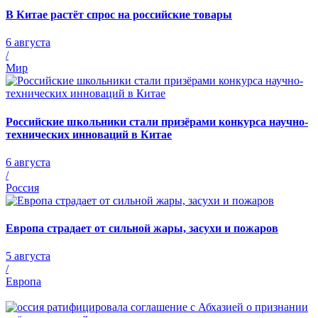
В Китае растёт спрос на российские товары
6 августа
/
Мир
Российские школьники стали призёрами конкурса научно-
технических инноваций в Китае
6 августа
/
Россия
Европа страдает от сильной жары, засухи и пожаров
5 августа
/
Европа