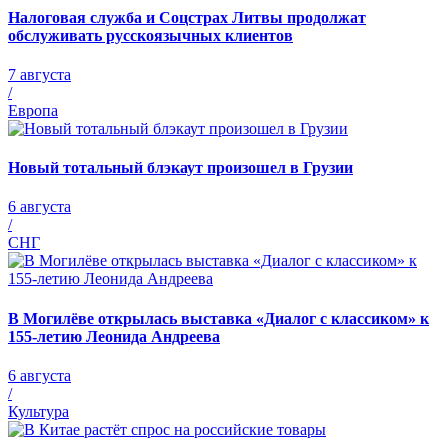
Налоговая служба и Соцстрах Литвы продолжат
обслуживать русскоязычных клиентов
7 августа
/
Европа
Новый тотальный блэкаут произошел в Грузии
6 августа
/
СНГ
В Могилёве открылась выставка «Диалог с классиком» к
155-летию Леонида Андреева
6 августа
/
Культура