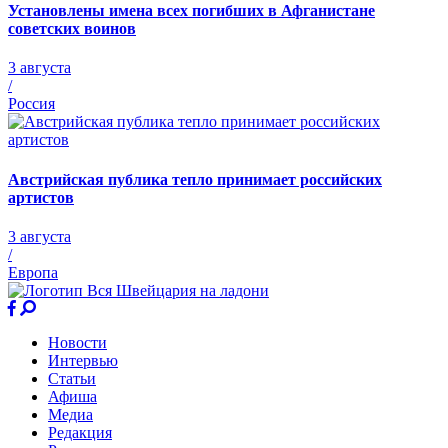
Установлены имена всех погибших в Афганистане
советских воинов
3 августа
/
Россия
Австрийская публика тепло принимает российских
артистов
3 августа
/
Европа
Новости
Интервью
Статьи
Афиша
Медиа
Редакция