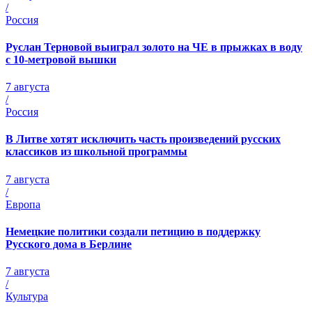
/
Россия
Руслан Терновой выиграл золото на ЧЕ в прыжках в воду
с 10-метровой вышки
7 августа
/
Россия
В Литве хотят исключить часть произведений русских
классиков из школьной программы
7 августа
/
Европа
Немецкие политики создали петицию в поддержку
Русского дома в Берлине
7 августа
/
Культура