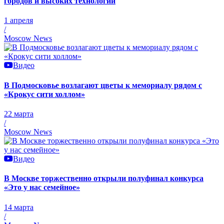
городов и высоких технологий
1 апреля
/
Moscow News
Видео
В Подмосковье возлагают цветы к мемориалу рядом с
«Крокус сити холлом»
22 марта
/
Moscow News
Видео
В Москве торжественно открыли полуфинал конкурса
«Это у нас семейное»
14 марта
/