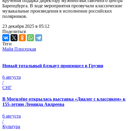
вручения подарка директору музейно-выставочного центра
Баренцбурга. В ходе мероприятия прозвучали классические
музыкальные произведения в исполнении российских
полярников.
23 декабря 2025 в 05:12
Поделиться
Теги
Майя Плисецкая
Новый тотальный блэкаут произошел в Грузии
6 августа
/
СНГ
В Могилёве открылась выставка «Диалог с классиком» к
155-летию Леонида Андреева
6 августа
/
Культура