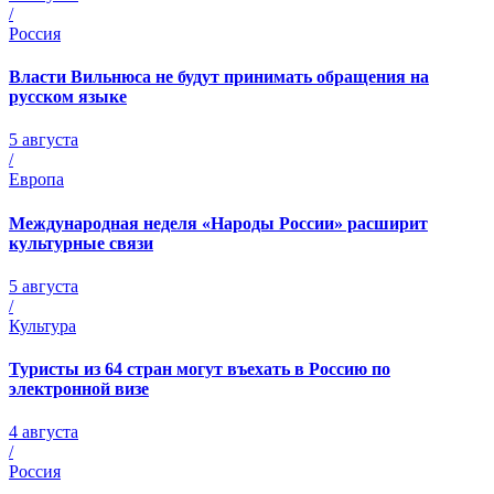
/
Россия
Власти Вильнюса не будут принимать обращения на
русском языке
5 августа
/
Европа
Международная неделя «Народы России» расширит
культурные связи
5 августа
/
Культура
Туристы из 64 стран могут въехать в Россию по
электронной визе
4 августа
/
Россия