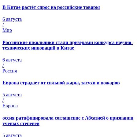
В Китае растёт спрос на российские товары
6 августа
/
Мир
Российские школьники стали призёрами конкурса научно-
технических инноваций в Китае
6 августа
/
Россия
Европа страдает от сильной жары, засухи и пожаров
5 августа
/
Европа
оссия ратифицировала соглашение с Абхазией о признании
учёных степеней
5 августа