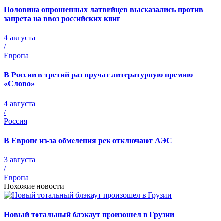
Половина опрошенных латвийцев высказались против
запрета на ввоз российских книг
4 августа
/
Европа
В России в третий раз вручат литературную премию
«Слово»
4 августа
/
Россия
В Европе из-за обмеления рек отключают АЭС
3 августа
/
Европа
Похожие новости
Новый тотальный блэкаут произошел в Грузии