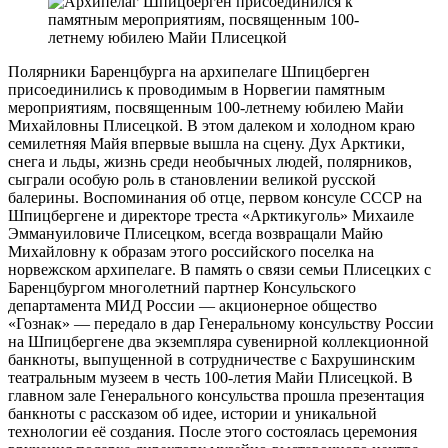
Полярники Баренцбурга на архипелаге Шпицберген
присоединились к проводимым в Норвегии памятным
мероприятиям, посвященным 100-летнему юбилею Майи
Михайловны Плисецкой. В этом далеком и холодном краю
семилетняя Майя впервые вышла на сцену. Дух Арктики,
снега и льды, жизнь среди необычных людей, полярников,
сыграли особую роль в становлении великой русской
балерины. Воспоминания об отце, первом консуле СССР на
Шпицбергене и директоре треста «Арктикуголь» Михаиле
Эммануиловиче Плисецком, всегда возвращали Майю
Михайловну к образам этого российского поселка на
норвежском архипелаге. В память о связи семьи Плисецких с
Баренцбургом многолетний партнер Консульского
департамента МИД России — акционерное общество
«Гознак» — передало в дар Генеральному консульству России
на Шпицбергене два экземпляра сувенирной коллекционной
банкноты, выпущенной в сотрудничестве с Бахрушинским
театральным музеем в честь 100-летия Майи Плисецкой. В
главном зале Генерального консульства прошла презентация
банкноты с рассказом об идее, истории и уникальной
технологии её создания. После этого состоялась церемония