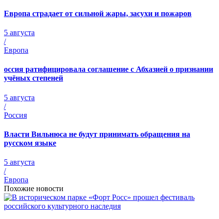
Европа страдает от сильной жары, засухи и пожаров
5 августа
/
Европа
оссия ратифицировала соглашение с Абхазией о признании
учёных степеней
5 августа
/
Россия
Власти Вильнюса не будут принимать обращения на
русском языке
5 августа
/
Европа
Похожие новости