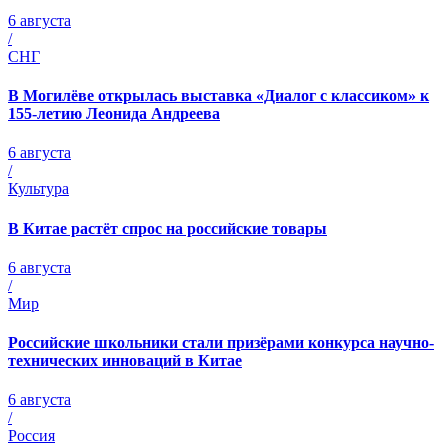
6 августа
/
СНГ
В Могилёве открылась выставка «Диалог с классиком» к
155-летию Леонида Андреева
6 августа
/
Культура
В Китае растёт спрос на российские товары
6 августа
/
Мир
Российские школьники стали призёрами конкурса научно-
технических инноваций в Китае
6 августа
/
Россия