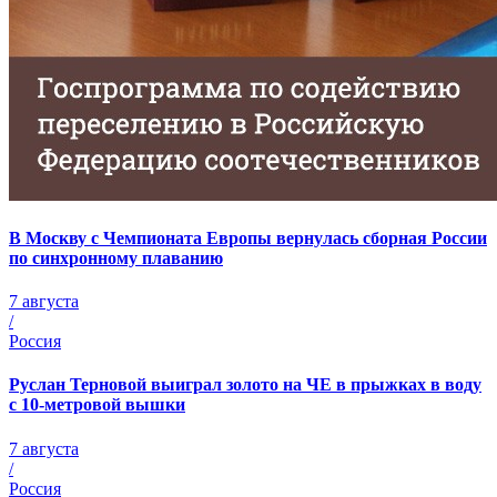
В Москву с Чемпионата Европы вернулась сборная России
по синхронному плаванию
7 августа
/
Россия
Руслан Терновой выиграл золото на ЧЕ в прыжках в воду
с 10-метровой вышки
7 августа
/
Россия