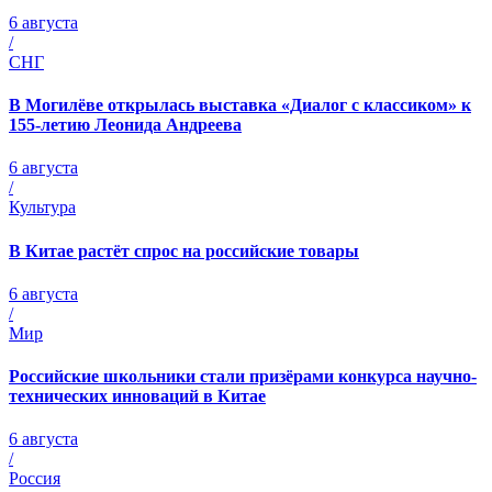
6 августа
/
СНГ
В Могилёве открылась выставка «Диалог с классиком» к
155-летию Леонида Андреева
6 августа
/
Культура
В Китае растёт спрос на российские товары
6 августа
/
Мир
Российские школьники стали призёрами конкурса научно-
технических инноваций в Китае
6 августа
/
Россия