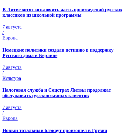
В Литве хотят исключить часть произведений русских
классиков из школьной программы
7 августа
/
Европа
Немецкие политики создали петицию в поддержку
Русского дома в Берлине
7 августа
/
Культура
Налоговая служба и Соцстрах Литвы продолжат
обслуживать русскоязычных клиентов
7 августа
/
Европа
Новый тотальный блэкаут произошел в Грузии