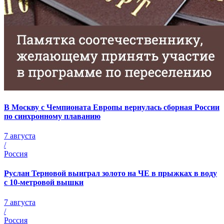
В Москву с Чемпионата Европы вернулась сборная России
по синхронному плаванию
7 августа
/
Россия
Руслан Терновой выиграл золото на ЧЕ в прыжках в воду
с 10-метровой вышки
7 августа
/
Россия