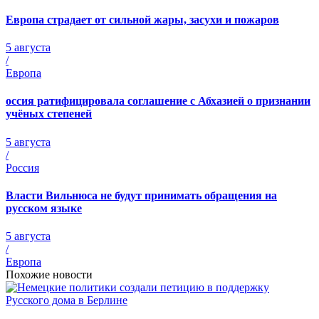
Европа страдает от сильной жары, засухи и пожаров
5 августа
/
Европа
оссия ратифицировала соглашение с Абхазией о признании
учёных степеней
5 августа
/
Россия
Власти Вильнюса не будут принимать обращения на
русском языке
5 августа
/
Европа
Похожие новости