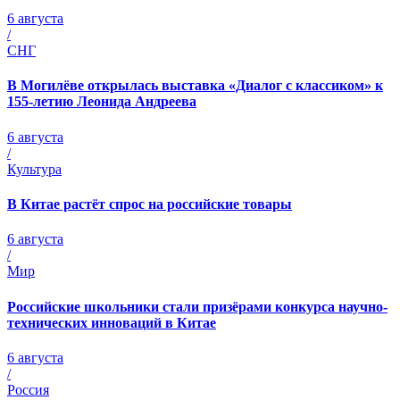
6 августа
/
СНГ
В Могилёве открылась выставка «Диалог с классиком» к
155-летию Леонида Андреева
6 августа
/
Культура
В Китае растёт спрос на российские товары
6 августа
/
Мир
Российские школьники стали призёрами конкурса научно-
технических инноваций в Китае
6 августа
/
Россия