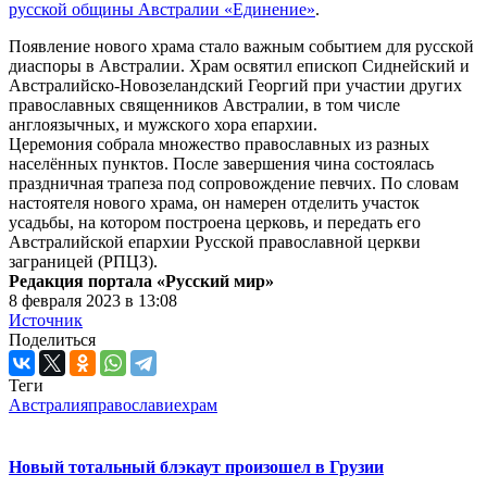
русской общины Австралии «Единение»
.
Появление нового храма стало важным событием для русской
диаспоры в Австралии. Храм освятил епископ Сиднейский и
Австралийско-Новозеландский Георгий при участии других
православных священников Австралии, в том числе
англоязычных, и мужского хора епархии.
Церемония собрала множество православных из разных
населённых пунктов. После завершения чина состоялась
праздничная трапеза под сопровождение певчих. По словам
настоятеля нового храма, он намерен отделить участок
усадьбы, на котором построена церковь, и передать его
Австралийской епархии Русской православной церкви
заграницей (РПЦЗ).
Редакция портала «Русский мир»
8 февраля 2023 в 13:08
Источник
Поделиться
Теги
Австралия
православие
храм
Новый тотальный блэкаут произошел в Грузии