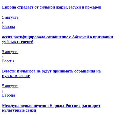
Европа страдает от сильной жары, засухи и пожаров
5 августа
/
Европа
оссия ратифицировала соглашение с Абхазией о признании
учёных степеней
5 августа
/
Россия
Власти Вильнюса не будут принимать обращения на
русском языке
5 августа
/
Европа
Международная неделя «Народы России» расширит
культурные связи