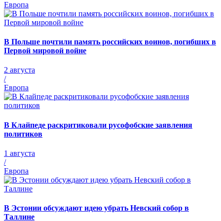
Европа
В Польше почтили память российских воинов, погибших в
Первой мировой войне
2 августа
/
Европа
В Клайпеде раскритиковали русофобские заявления
политиков
1 августа
/
Европа
В Эстонии обсуждают идею убрать Невский собор в
Таллине