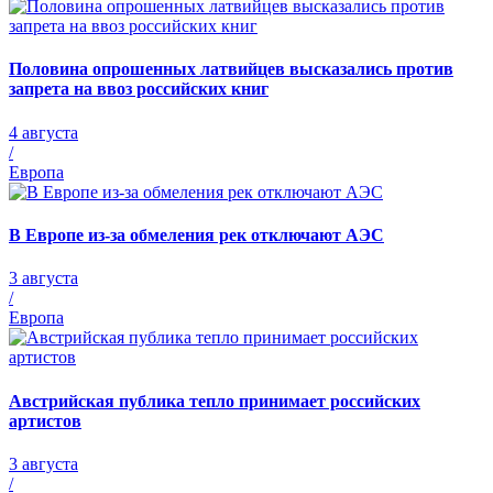
Половина опрошенных латвийцев высказались против
запрета на ввоз российских книг
4 августа
/
Европа
В Европе из-за обмеления рек отключают АЭС
3 августа
/
Европа
Австрийская публика тепло принимает российских
артистов
3 августа
/