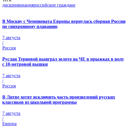
дискриминация
российские граждане
В Москву с Чемпионата Европы вернулась сборная России
по синхронному плаванию
7 августа
/
Россия
Руслан Терновой выиграл золото на ЧЕ в прыжках в воду
с 10-метровой вышки
7 августа
/
Россия
В Литве хотят исключить часть произведений русских
классиков из школьной программы
7 августа
/
Европа