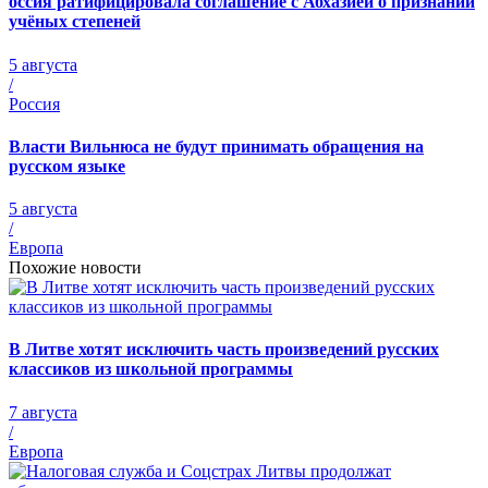
оссия ратифицировала соглашение с Абхазией о признании
учёных степеней
5 августа
/
Россия
Власти Вильнюса не будут принимать обращения на
русском языке
5 августа
/
Европа
Похожие новости
В Литве хотят исключить часть произведений русских
классиков из школьной программы
7 августа
/
Европа