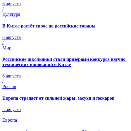
6 августа
/
Культура
В Китае растёт спрос на российские товары
6 августа
/
Мир
Российские школьники стали призёрами конкурса научно-
технических инноваций в Китае
6 августа
/
Россия
Европа страдает от сильной жары, засухи и пожаров
5 августа
/
Европа