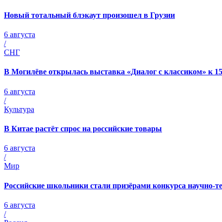
Новый тотальный блэкаут произошел в Грузии
6 августа
/
СНГ
В Могилёве открылась выставка «Диалог с классиком» к 1
6 августа
/
Культура
В Китае растёт спрос на российские товары
6 августа
/
Мир
Российские школьники стали призёрами конкурса научно-т
6 августа
/