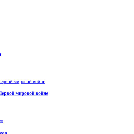
в
Первой мировой войне
ков