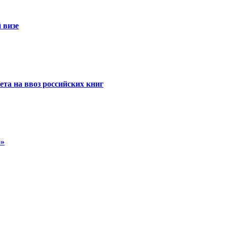
 визе
та на ввоз российских книг
о»