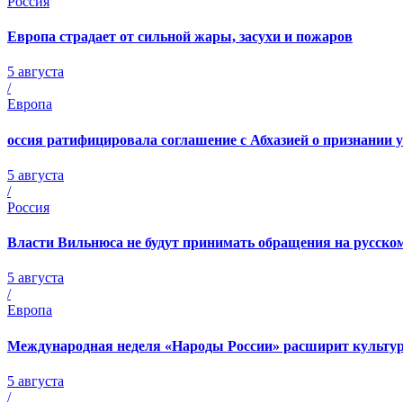
Россия
Европа страдает от сильной жары, засухи и пожаров
5 августа
/
Европа
оссия ратифицировала соглашение с Абхазией о признании 
5 августа
/
Россия
Власти Вильнюса не будут принимать обращения на русско
5 августа
/
Европа
Международная неделя «Народы России» расширит культу
5 августа
/