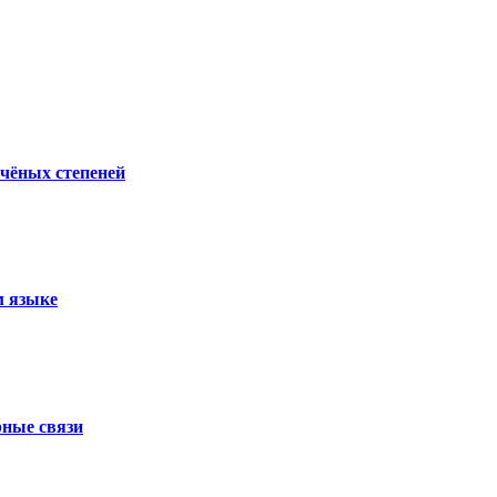
учёных степеней
м языке
рные связи