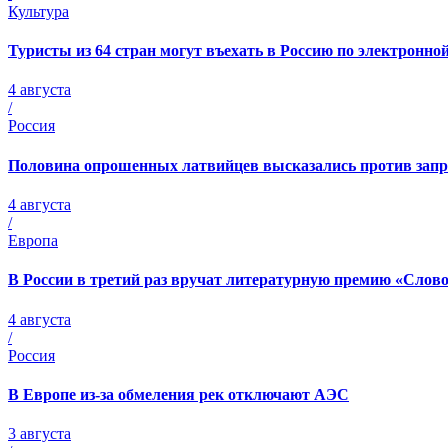
Культура
Туристы из 64 стран могут въехать в Россию по электронной
4 августа
/
Россия
Половина опрошенных латвийцев высказались против запре
4 августа
/
Европа
В России в третий раз вручат литературную премию «Слов
4 августа
/
Россия
В Европе из-за обмеления рек отключают АЭС
3 августа