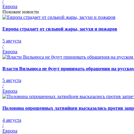
/
Европа
Похожие новости
Европа страдает от сильной жары, засухи и пожаров
5 августа
/
Европа
Власти Вильнюса не будут принимать обращения на русско
5 августа
/
Европа
Половина опрошенных латвийцев высказались против запре
4 августа
/
Европа