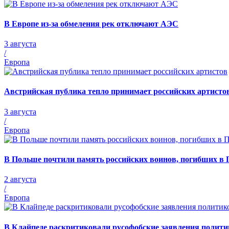
В Европе из-за обмеления рек отключают АЭС
3 августа
/
Европа
Австрийская публика тепло принимает российских артисто
3 августа
/
Европа
В Польше почтили память российских воинов, погибших в 
2 августа
/
Европа
В Клайпеде раскритиковали русофобские заявления полити