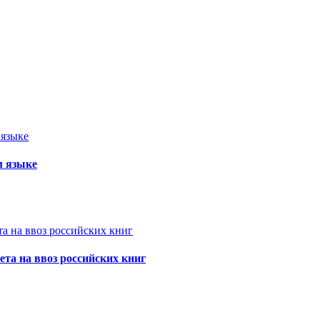
м языке
та на ввоз российских книг