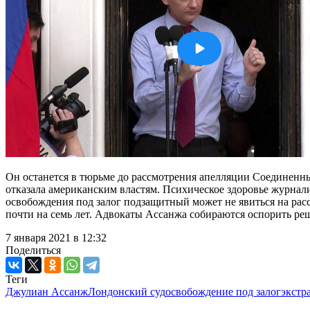
Он останется в тюрьме до рассмотрения апелляции Соединенны
отказала американским властям. Психическое здоровье журналис
освобождения под залог подзащитный может не явиться на расс
почти на семь лет. Адвокаты Ассанжа собираются оспорить реш
7 января 2021 в 12:32
Поделиться
Теги
Джулиан Ассанж
Лондонский суд
освобождение под залог
экстр