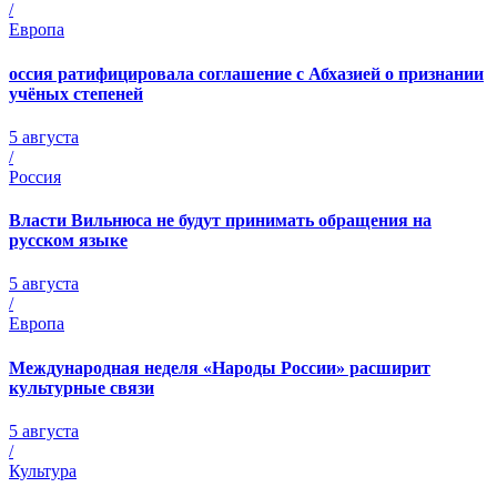
/
Европа
оссия ратифицировала соглашение с Абхазией о признании
учёных степеней
5 августа
/
Россия
Власти Вильнюса не будут принимать обращения на
русском языке
5 августа
/
Европа
Международная неделя «Народы России» расширит
культурные связи
5 августа
/
Культура