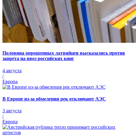
Половина опрошенных латвийцев высказались против
запрета на ввоз российских книг
4 августа
/
Европа
В Европе из-за обмеления рек отключают АЭС
3 августа
/
Европа