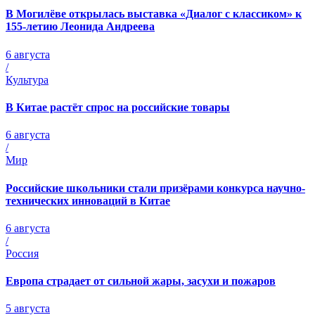
В Могилёве открылась выставка «Диалог с классиком» к
155-летию Леонида Андреева
6 августа
/
Культура
В Китае растёт спрос на российские товары
6 августа
/
Мир
Российские школьники стали призёрами конкурса научно-
технических инноваций в Китае
6 августа
/
Россия
Европа страдает от сильной жары, засухи и пожаров
5 августа