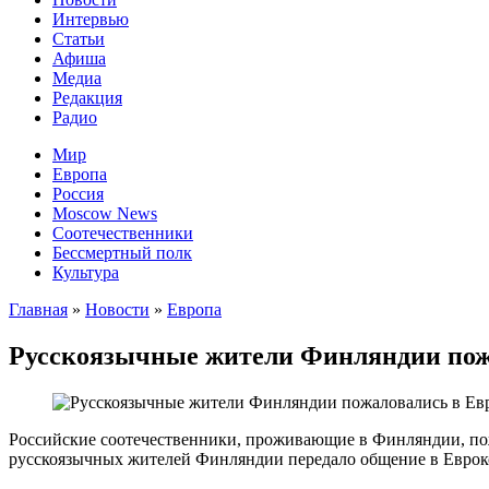
Интервью
Статьи
Афиша
Медиа
Редакция
Радио
Мир
Европа
Россия
Moscow News
Соотечественники
Бессмертный полк
Культура
Главная
»
Новости
»
Европа
Русскоязычные жители Финляндии пожа
Российские соотечественники, проживающие в Финляндии, пож
русскоязычных жителей Финляндии передало общение в Еврок