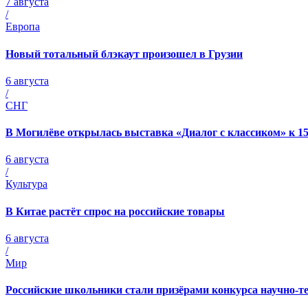
7 августа
/
Европа
Новый тотальный блэкаут произошел в Грузии
6 августа
/
СНГ
В Могилёве открылась выставка «Диалог с классиком» к 1
6 августа
/
Культура
В Китае растёт спрос на российские товары
6 августа
/
Мир
Российские школьники стали призёрами конкурса научно-т