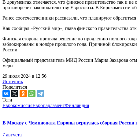
В документах отмечается, что финское правительство так и не
противоречит законодательству Евросоюза. В Еврокомиссии об
Ранее соотечественники рассказали, что планируют обратиться
Как сообщал «Русский мир», глава финского правительства отк
Финская сторона приняла решение по продлению полного закр
заблокированы в ноябре прошлого года. Причиной блокировк
России.
Официальный представитель МИД России Мария Захарова отмеч
меры.
29 июля 2024 в 12:56
Источник
Поделиться
Теги
Еврокомиссия
Европарламент
Финляндия
В Москву с Чемпионата Европы вернулась сборная России
7 августа