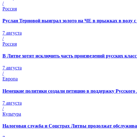
/
Россия
Руслан Терновой выиграл золото на ЧЕ в прыжках в воду 
7 августа
/
Россия
В Литве хотят исключить часть произведений русских кла
7 августа
/
Европа
Немецкие политики создали петицию в поддержку Русского 
7 августа
/
Культура
Налоговая служба и Соцстрах Литвы продолжат обслужива