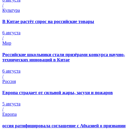
/
Культура
В Китае растёт спрос на российские товары
6 августа
/
Мир
Российские школьники стали призёрами конкурса научно-
технических инноваций в Китае
6 августа
/
Россия
Европа страдает от сильной жары, засухи и пожаров
5 августа
/
Европа
оссия ратифицировала соглашение с Абхазией о признании