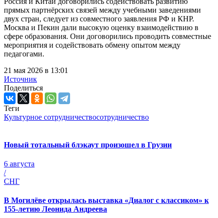
Россия и Китай договорились содействовать развитию
прямых партнёрских связей между учебными заведениями
двух стран, следует из совместного заявления РФ и КНР.
Москва и Пекин дали высокую оценку взаимодействию в
сфере образования. Они договорились проводить совместные
мероприятия и содействовать обмену опытом между
педагогами.
21 мая 2026 в 13:01
Источник
Поделиться
Теги
Культурное сотрудничество
сотрудничество
Новый тотальный блэкаут произошел в Грузии
6 августа
/
СНГ
В Могилёве открылась выставка «Диалог с классиком» к
155-летию Леонида Андреева