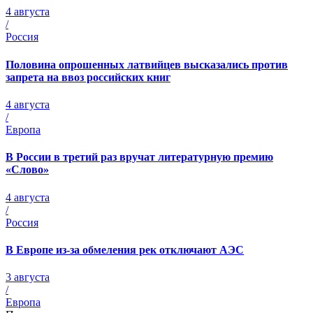
4 августа
/
Россия
Половина опрошенных латвийцев высказались против
запрета на ввоз российских книг
4 августа
/
Европа
В России в третий раз вручат литературную премию
«Слово»
4 августа
/
Россия
В Европе из-за обмеления рек отключают АЭС
3 августа
/
Европа