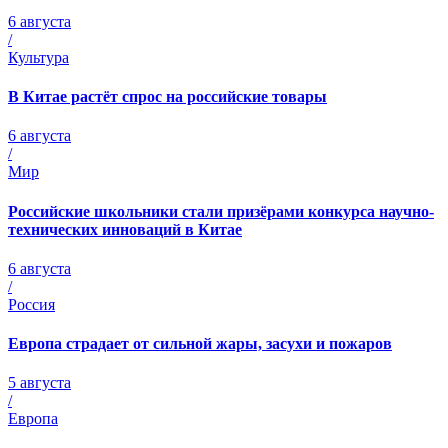
6 августа
/
Культура
В Китае растёт спрос на российские товары
6 августа
/
Мир
Российские школьники стали призёрами конкурса научно-
технических инноваций в Китае
6 августа
/
Россия
Европа страдает от сильной жары, засухи и пожаров
5 августа
/
Европа