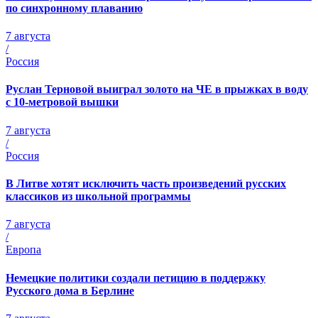
по синхронному плаванию
7 августа
/
Россия
Руслан Терновой выиграл золото на ЧЕ в прыжках в воду
с 10-метровой вышки
7 августа
/
Россия
В Литве хотят исключить часть произведений русских
классиков из школьной программы
7 августа
/
Европа
Немецкие политики создали петицию в поддержку
Русского дома в Берлине