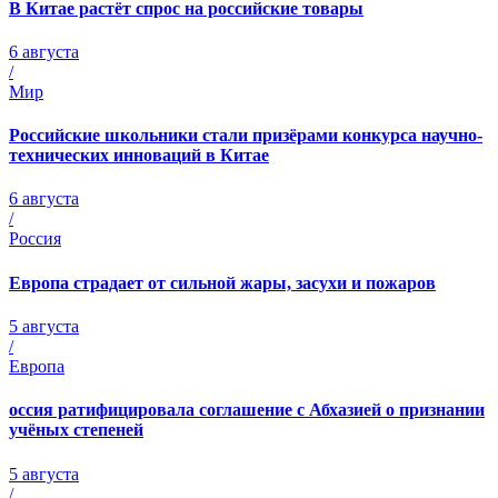
В Китае растёт спрос на российские товары
6 августа
/
Мир
Российские школьники стали призёрами конкурса научно-
технических инноваций в Китае
6 августа
/
Россия
Европа страдает от сильной жары, засухи и пожаров
5 августа
/
Европа
оссия ратифицировала соглашение с Абхазией о признании
учёных степеней
5 августа
/