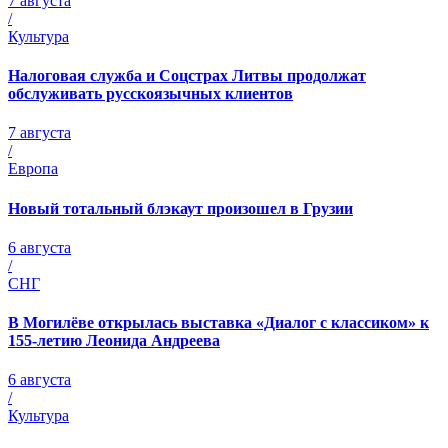
7 августа
/
Культура
Налоговая служба и Соцстрах Литвы продолжат
обслуживать русскоязычных клиентов
7 августа
/
Европа
Новый тотальный блэкаут произошел в Грузии
6 августа
/
СНГ
В Могилёве открылась выставка «Диалог с классиком» к
155-летию Леонида Андреева
6 августа
/
Культура