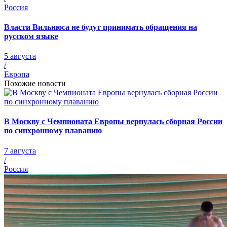
Россия
Власти Вильнюса не будут принимать обращения на
русском языке
5 августа
/
Европа
Похожие новости
В Москву с Чемпионата Европы вернулась сборная России
по синхронному плаванию
7 августа
/
Россия