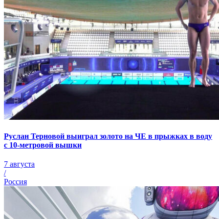
Руслан Терновой выиграл золото на ЧЕ в прыжках в воду
с 10-метровой вышки
7 августа
/
Россия