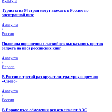
Культура
Туристы из 64 стран могут въехать в Россию по
электронной визе
4 августа
/
Россия
Половина опрошенных латвийцев высказались против
запрета на ввоз российских книг
4 августа
/
Европа
В России в третий раз вручат литературную премию
«Слово»
4 августа
/
Россия
В Европе из-за обмеления рек отключают АЭС