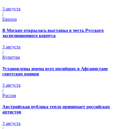
3 августа
/
Европа
В Москве открылась выставка в честь Русского
экспедиционного корпуса
3 августа
/
Культура
Установлены имена всех погибших в Афганистане
советских воинов
3 августа
/
Россия
Австрийская публика тепло принимает российских
артистов
3 августа
/