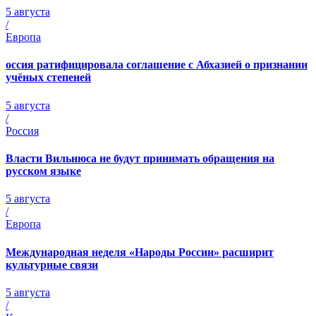
5 августа
/
Европа
оссия ратифицировала соглашение с Абхазией о признании
учёных степеней
5 августа
/
Россия
Власти Вильнюса не будут принимать обращения на
русском языке
5 августа
/
Европа
Международная неделя «Народы России» расширит
культурные связи
5 августа
/