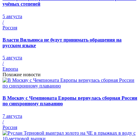
учёных степеней
5 августа
/
Россия
Власти Вильнюса не будут принимать обращения на
русском языке
5 августа
/
Европа
Похожие новости
В Москву с Чемпионата Европы вернулась сборная России
по синхронному плаванию
7 августа
/
Россия