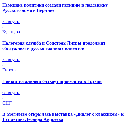
Немецкие политики создали петицию в поддержку
Русского дома в Берлине
7 августа
/
Культура
Налоговая служба и Соцстрах Литвы продолжат
обслуживать русскоязычных клиентов
7 августа
/
Европа
Новый тотальный блэкаут произошел в Грузии
6 августа
/
СНГ
В Могилёве открылась выставка «Диалог с классиком» к
155-летию Леонида Андреева