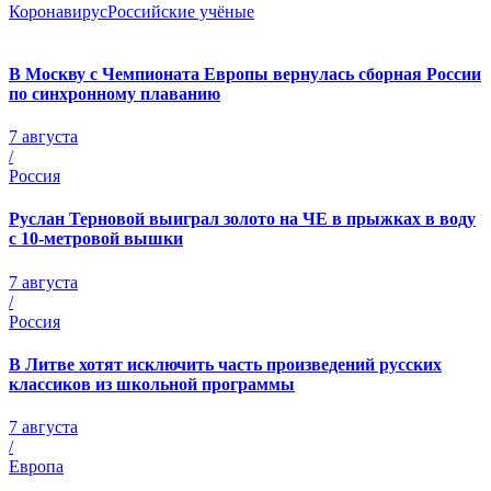
Коронавирус
Российские учёные
В Москву с Чемпионата Европы вернулась сборная России
по синхронному плаванию
7 августа
/
Россия
Руслан Терновой выиграл золото на ЧЕ в прыжках в воду
с 10-метровой вышки
7 августа
/
Россия
В Литве хотят исключить часть произведений русских
классиков из школьной программы
7 августа
/
Европа