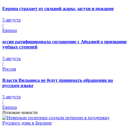
Европа страдает от сильной жары, засухи и пожаров
5 августа
/
Европа
оссия ратифицировала соглашение с Абхазией о признании
учёных степеней
5 августа
/
Россия
Власти Вильнюса не будут принимать обращения на
русском языке
5 августа
/
Европа
Похожие новости