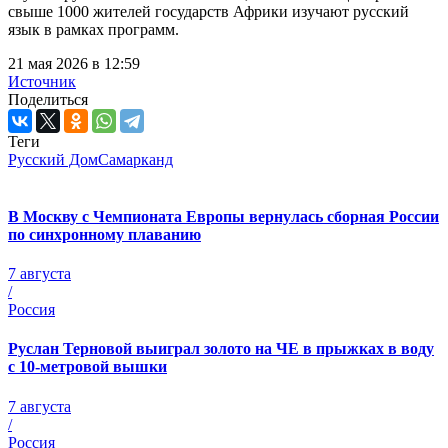
свыше 1000 жителей государств Африки изучают русский
язык в рамках программ.
21 мая 2026 в 12:59
Источник
Поделиться
Теги
Русский Дом
Самарканд
В Москву с Чемпионата Европы вернулась сборная России
по синхронному плаванию
7 августа
/
Россия
Руслан Терновой выиграл золото на ЧЕ в прыжках в воду
с 10-метровой вышки
7 августа
/
Россия