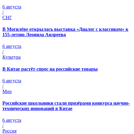
6 августа
/
СНГ
В Могилёве открылась выставка «Диалог с классиком» к
155-летию Леонида Андреева
6 августа
/
Культура
В Китае растёт спрос на российские товары
6 августа
/
Мир
Российские школьники стали призёрами конкурса научно-
технических инноваций в Китае
6 августа
/
Россия