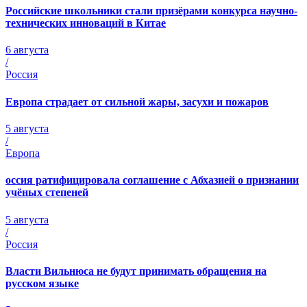
Российские школьники стали призёрами конкурса научно-
технических инноваций в Китае
6 августа
/
Россия
Европа страдает от сильной жары, засухи и пожаров
5 августа
/
Европа
оссия ратифицировала соглашение с Абхазией о признании
учёных степеней
5 августа
/
Россия
Власти Вильнюса не будут принимать обращения на
русском языке