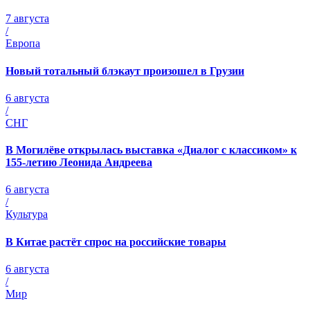
7 августа
/
Европа
Новый тотальный блэкаут произошел в Грузии
6 августа
/
СНГ
В Могилёве открылась выставка «Диалог с классиком» к
155-летию Леонида Андреева
6 августа
/
Культура
В Китае растёт спрос на российские товары
6 августа
/
Мир