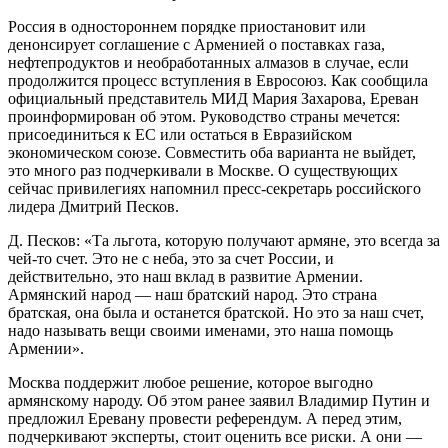
Россия в одностороннем порядке приостановит или
денонсирует соглашение с Арменией о поставках газа,
нефтепродуктов и необработанных алмазов в случае, если
продолжится процесс вступления в Евросоюз. Как сообщила
официальный представитель МИД Мария Захарова, Ереван
проинформирован об этом. Руководство страны мечется:
присоединиться к ЕС или остаться в Евразийском
экономическом союзе. Совместить оба варианта не выйдет,
это много раз подчеркивали в Москве. О существующих
сейчас привилегиях напомнил пресс-секретарь российского
лидера Дмитрий Песков.
Д. Песков: «Та льгота, которую получают армяне, это всегда за
чей-то счет. Это не с неба, это за счет России, и
действительно, это наш вклад в развитие Армении.
Армянский народ — наш братский народ. Это страна
братская, она была и останется братской. Но это за наш счет,
надо называть вещи своими именами, это наша помощь
Армении».
Москва поддержит любое решение, которое выгодно
армянскому народу. Об этом ранее заявил Владимир Путин и
предложил Еревану провести референдум. А перед этим,
подчеркивают эксперты, стоит оценить все риски. А они —