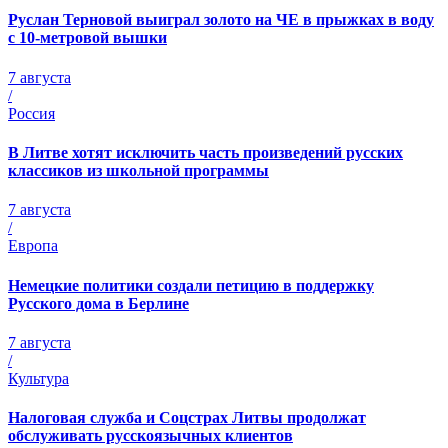
Руслан Терновой выиграл золото на ЧЕ в прыжках в воду
с 10-метровой вышки
7 августа
/
Россия
В Литве хотят исключить часть произведений русских
классиков из школьной программы
7 августа
/
Европа
Немецкие политики создали петицию в поддержку
Русского дома в Берлине
7 августа
/
Культура
Налоговая служба и Соцстрах Литвы продолжат
обслуживать русскоязычных клиентов