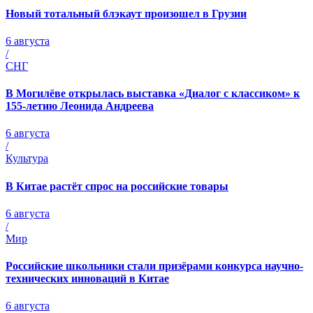
Новый тотальный блэкаут произошел в Грузии
6 августа
/
СНГ
В Могилёве открылась выставка «Диалог с классиком» к
155-летию Леонида Андреева
6 августа
/
Культура
В Китае растёт спрос на российские товары
6 августа
/
Мир
Российские школьники стали призёрами конкурса научно-
технических инноваций в Китае
6 августа