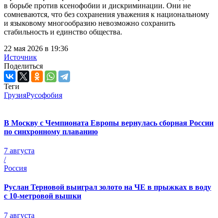
в борьбе против ксенофобии и дискриминации. Они не
сомневаются, что без сохранения уважения к национальному
и языковому многообразию невозможно сохранить
стабильность и единство общества.
22 мая 2026 в 19:36
Источник
Поделиться
Теги
Грузия
Русофобия
В Москву с Чемпионата Европы вернулась сборная России
по синхронному плаванию
7 августа
/
Россия
Руслан Терновой выиграл золото на ЧЕ в прыжках в воду
с 10-метровой вышки
7 августа