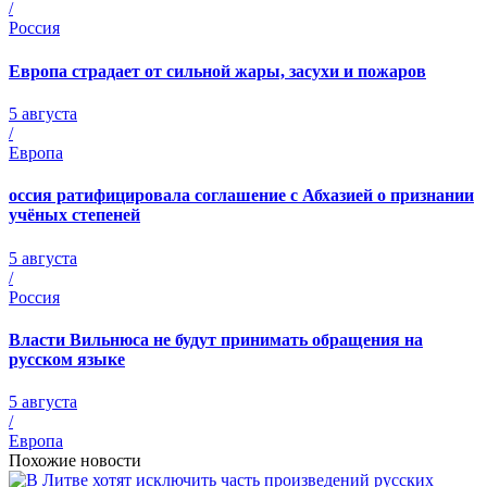
/
Россия
Европа страдает от сильной жары, засухи и пожаров
5 августа
/
Европа
оссия ратифицировала соглашение с Абхазией о признании
учёных степеней
5 августа
/
Россия
Власти Вильнюса не будут принимать обращения на
русском языке
5 августа
/
Европа
Похожие новости