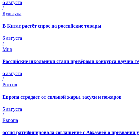
6 августа
/
Культура
В Китае растёт спрос на российские товары
6 августа
/
Мир
Российские школьники стали призёрами конкурса научно-т
6 августа
/
Россия
Европа страдает от сильной жары, засухи и пожаров
5 августа
/
Европа
оссия ратифицировала соглашение с Абхазией о признании 