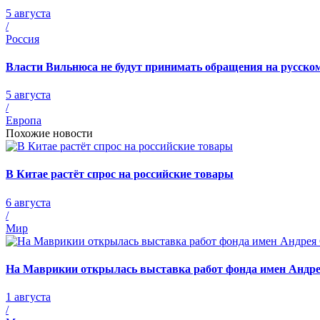
5 августа
/
Россия
Власти Вильнюса не будут принимать обращения на русско
5 августа
/
Европа
Похожие новости
В Китае растёт спрос на российские товары
6 августа
/
Мир
На Маврикии открылась выставка работ фонда имен Андр
1 августа
/