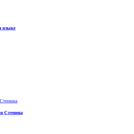
м языке
ея Стенина