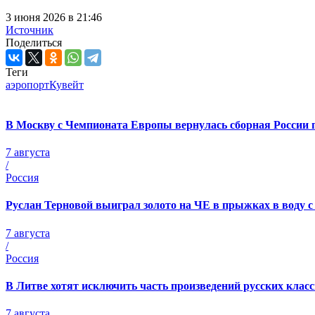
3 июня 2026 в 21:46
Источник
Поделиться
Теги
аэропорт
Кувейт
В Москву с Чемпионата Европы вернулась сборная России
7 августа
/
Россия
Руслан Терновой выиграл золото на ЧЕ в прыжках в воду 
7 августа
/
Россия
В Литве хотят исключить часть произведений русских кла
7 августа