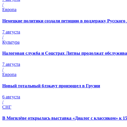
/
Европа
Немецкие политики создали петицию в поддержку Русского 
7 августа
/
Культура
Налоговая служба и Соцстрах Литвы продолжат обслужива
7 августа
/
Европа
Новый тотальный блэкаут произошел в Грузии
6 августа
/
СНГ
В Могилёве открылась выставка «Диалог с классиком» к 1