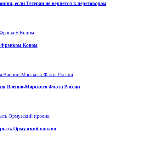
нции, если Тегеран не вернется к переговорам
ы Фрэнком Коном
Дня Военно-Морского Флота России
крыть Ормузский пролив