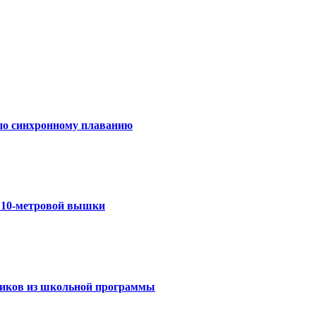
 по синхронному плаванию
с 10-метровой вышки
ссиков из школьной программы