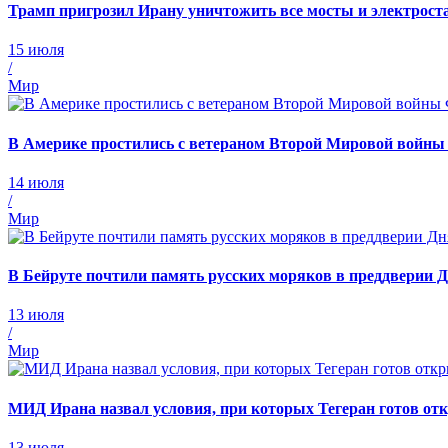
Трамп пригрозил Ирану уничтожить все мосты и электроста
15 июля
/
Мир
В Америке простились с ветераном Второй Мировой войн
14 июля
/
Мир
В Бейруте почтили память русских моряков в преддверии 
13 июля
/
Мир
МИД Ирана назвал условия, при которых Тегеран готов от
13 июля