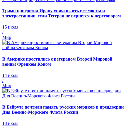
Трамп пригрозил Ирану уничтожить все мосты и
электростанции, если Тегеран не вернется к переговорам
15 июля
/
Мир
В Америке простились с ветераном Второй Мировой
войны Фрэнком Коном
14 июля
/
Мир
В Бейруте почтили память русских моряков в преддверии
Дня Военно-Морского Флота России
13 июля