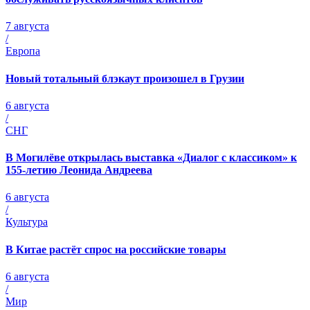
7 августа
/
Европа
Новый тотальный блэкаут произошел в Грузии
6 августа
/
СНГ
В Могилёве открылась выставка «Диалог с классиком» к
155-летию Леонида Андреева
6 августа
/
Культура
В Китае растёт спрос на российские товары
6 августа
/
Мир