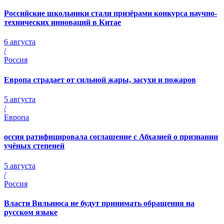
Российские школьники стали призёрами конкурса научно-
технических инноваций в Китае
6 августа
/
Россия
Европа страдает от сильной жары, засухи и пожаров
5 августа
/
Европа
оссия ратифицировала соглашение с Абхазией о признании
учёных степеней
5 августа
/
Россия
Власти Вильнюса не будут принимать обращения на
русском языке