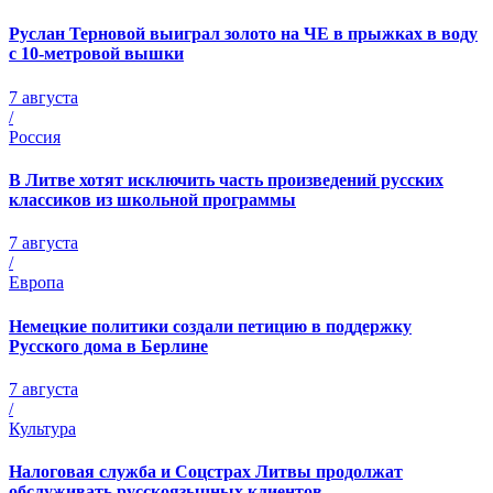
Руслан Терновой выиграл золото на ЧЕ в прыжках в воду
с 10-метровой вышки
7 августа
/
Россия
В Литве хотят исключить часть произведений русских
классиков из школьной программы
7 августа
/
Европа
Немецкие политики создали петицию в поддержку
Русского дома в Берлине
7 августа
/
Культура
Налоговая служба и Соцстрах Литвы продолжат
обслуживать русскоязычных клиентов