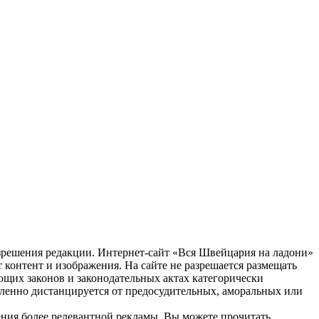
зрешения редакции. Интернет-сайт «Вся Швейцария на ладони»
 контент и изображения. На сайте не разрешается размещать
ующих законов и законодательных актах категорически
еленно дистанцируется от предосудительных, аморальных или
жения более релевантной рекламы. Вы можете прочитать