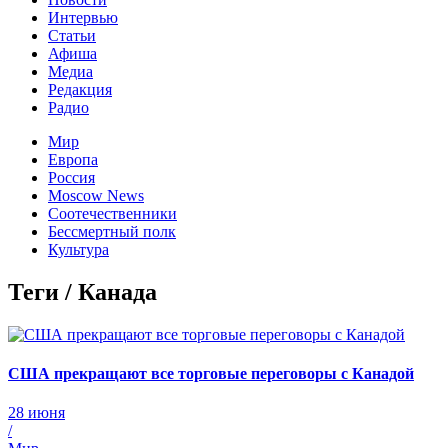
Интервью
Статьи
Афиша
Медиа
Редакция
Радио
Мир
Европа
Россия
Moscow News
Соотечественники
Бессмертный полк
Культура
Теги / Канада
США прекращают все торговые переговоры с Канадой
28 июня
/