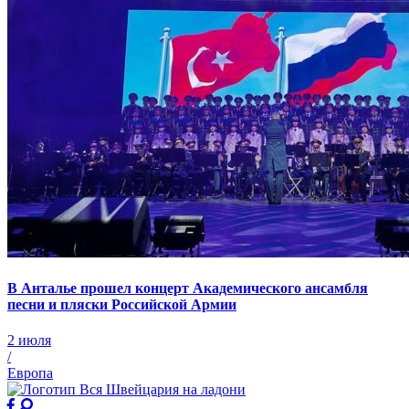
В Анталье прошел концерт Академического ансамбля
песни и пляски Российской Армии
2 июля
/
Европа