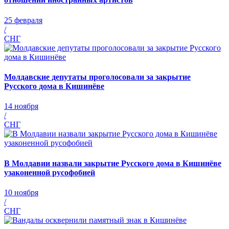
25 февраля
/
СНГ
Молдавские депутаты проголосовали за закрытие
Русского дома в Кишинёве
14 ноября
/
СНГ
В Молдавии назвали закрытие Русского дома в Кишинёве
узаконенной русофобией
10 ноября
/
СНГ