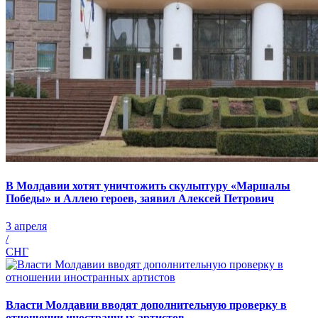
В Молдавии хотят уничтожить скульптуру «Маршалы
Победы» и Аллею героев, заявил Алексей Петрович
3 апреля
/
СНГ
Власти Молдавии вводят дополнительную проверку в
отношении иностранных артистов