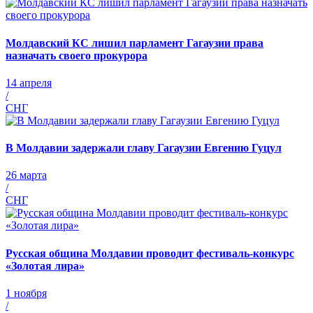
Молдавский КС лишил парламент Гагаузии права
назначать своего прокурора
14 апреля
/
СНГ
В Молдавии задержали главу Гагаузии Евгению Гуцул
26 марта
/
СНГ
Русская община Молдавии проводит фестиваль-конкурс
«Золотая лира»
1 ноября
/