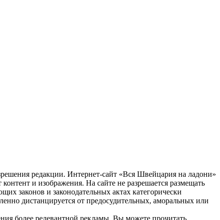
зрешения редакции. Интернет-сайт «Вся Швейцария на ладони»
 контент и изображения. На сайте не разрешается размещать
ующих законов и законодательных актах категорически
еленно дистанцируется от предосудительных, аморальных или
жения более релевантной рекламы. Вы можете прочитать