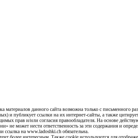
а материалов данного сайта возможна только с письменного ра
ых) и публикует ссылки на их интернет-сайты, а также цитирует
ходимых прав и/или согласия правообладателя. На основе действ
они» не может нести ответственность за эти содержания и опред
 ссылка на www.ladoshki.ch обязательна.
нтент более интересным. Также cookie используются для отобра