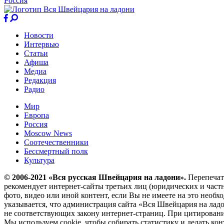
Россия
Новости
Интервью
Статьи
Афиша
Медиа
Редакция
Радио
Мир
Европа
Россия
Moscow News
Соотечественники
Бессмертный полк
Культура
© 2006-2021 «Вся русская Швейцария на ладони».
Перепечатк
рекомендует интернет-сайты третьих лиц (юридических и частн
фото, видео или иной контент, если Вы не имеете на это необ
указывается, что администрация сайта «Вся Швейцария на лад
не соответствующих закону интернет-страниц. При цитировании
Мы используем cookie, чтобы собирать статистику и делать ко