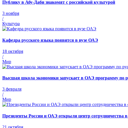
Публику в Абу-Даби знакомят с российской культурой
3 ноября
/
Культура
Кафедра русского языка появится в вузе ОАЭ
18 октября
/
Мир
Высшая школа экономики запускает в ОАЭ программу по р
3 февраля
/
Мир
Президенты России и ОАЭ открыли центр сотрудничества в
21 октября