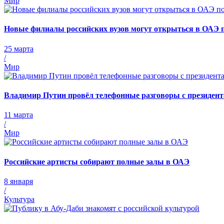
Мир
Новые филиалы российских вузов могут открыться в ОАЭ п
25 марта
/
Мир
Владимир Путин провёл телефонные разговоры с президен
11 марта
/
Мир
Российские артисты собирают полные залы в ОАЭ
8 января
/
Культура