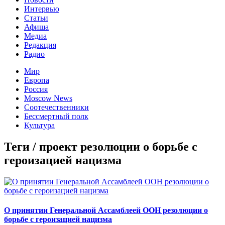
Интервью
Статьи
Афиша
Медиа
Редакция
Радио
Мир
Европа
Россия
Moscow News
Соотечественники
Бессмертный полк
Культура
Теги / проект резолюции о борьбе с
героизацией нацизма
О принятии Генеральной Ассамблеей ООН резолюции о
борьбе с героизацией нацизма