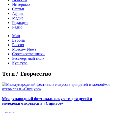
Интервью
Статьи
Афиша
Медиа
Редакция
Радио
Мир
Европа
Россия
Moscow News
Соотечественники
Бессмертный полк
Культура
Теги / Творчество
Международный фестиваль искусств для детей и
молодёжи открылся в «Сириусе»