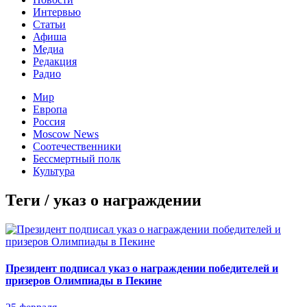
Интервью
Статьи
Афиша
Медиа
Редакция
Радио
Мир
Европа
Россия
Moscow News
Соотечественники
Бессмертный полк
Культура
Теги / указ о награждении
Президент подписал указ о награждении победителей и
призеров Олимпиады в Пекине