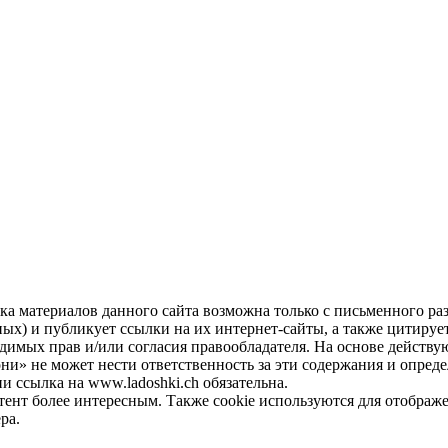
а материалов данного сайта возможна только с письменного ра
ых) и публикует ссылки на их интернет-сайты, а также цитирует
ходимых прав и/или согласия правообладателя. На основе действ
они» не может нести ответственность за эти содержания и опред
 ссылка на www.ladoshki.ch обязательна.
нтент более интересным. Также cookie используются для отобра
ра.