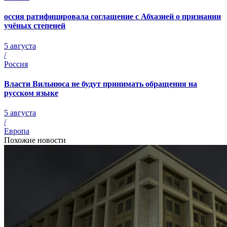
оссия ратифицировала соглашение с Абхазией о признании
учёных степеней
5 августа
/
Россия
Власти Вильнюса не будут принимать обращения на
русском языке
5 августа
/
Европа
Похожие новости