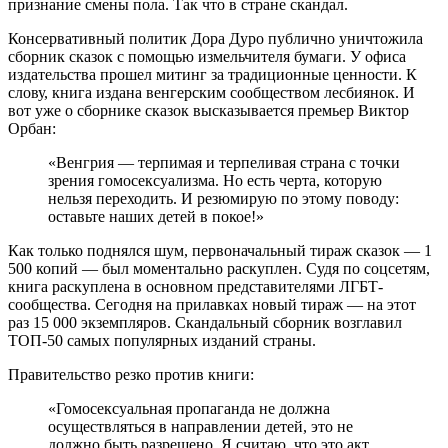
признание смены пола. Так что в стране скандал.
Консервативный политик Дора Дуро публично уничтожила
сборник сказок с помощью измельчителя бумаги. У офиса
издательства прошел митинг за традиционные ценности. К
слову, книга издана венгерским сообществом лесбиянок. И
вот уже о сборнике сказок высказывается премьер Виктор
Орбан:
«Венгрия — терпимая и терпеливая страна с точки
зрения гомосексуализма. Но есть черта, которую
нельзя переходить. И резюмирую по этому поводу:
оставьте наших детей в покое!»
Как только поднялся шум, первоначальный тираж сказок — 1
500 копий — был моментально раскуплен. Судя по соцсетям,
книга раскуплена в основном представителями ЛГБТ-
сообщества. Сегодня на прилавках новый тираж — на этот
раз 15 000 экземпляров. Скандальный сборник возглавил
ТОП-50 самых популярных изданий страны.
Правительство резко против книги:
«Гомосексуальная пропаганда не должна
осуществляться в направлении детей, это не
должно быть разрешено. Я считаю, что это акт