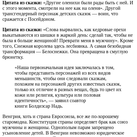
Цитата из сказки:
«Другие оленихи были рады быть с ней. И
с этого момента, смотрели на нее как на оленя». Другой
трансгендерный персонаж детских сказок — воин, что
сражается с Посейдоном.
Цитата из сказки:
«Слова вырвались, как кедровые орехи
выкатываются из шишки в жаркий день: сделай так, чтобы не
была я больше женщиной! Преврати меня в мужчину». Кроме
того, Снежная королева здесь лесбиянка. А самая безобидная
трансформация — Белоснежки. Она превращена в смуглую
брюнетку.
«Наша первоначальная идея заключалась в том,
чтобы представить персонажей из всех видов
меньшинств, чтобы они следовали сказкам,
похожим на персонажей других известных сказок,
только их отличие в разных вещах, будь то цвет их
кожи или религия, культура или половая
идентичность», — заявил соавтор
книги Болдизсар Надь.
Венгрия, хоть и страна Евросоюза, все же по-хорошему
старомодна. Конституция страны определяет брак как союз
мужчины и женщины. Однополым парам запрещено
усыновление детей. В Венгрии невозможно юридическое