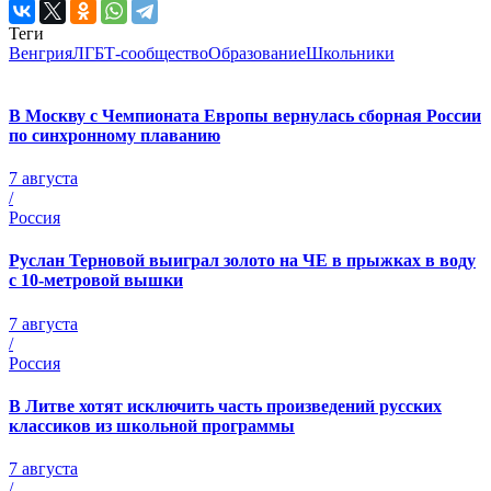
Теги
Венгрия
ЛГБТ-сообщество
Образование
Школьники
В Москву с Чемпионата Европы вернулась сборная России
по синхронному плаванию
7 августа
/
Россия
Руслан Терновой выиграл золото на ЧЕ в прыжках в воду
с 10-метровой вышки
7 августа
/
Россия
В Литве хотят исключить часть произведений русских
классиков из школьной программы
7 августа
/