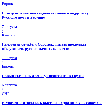
Европа
Немецкие политики создали петицию в поддержку
Русского дома в Берлине
7 августа
/
Культура
Налоговая служба и Соцстрах Литвы продолжат
обслуживать русскоязычных клиентов
7 августа
/
Европа
Новый тотальный блэкаут произошел в Грузии
6 августа
/
СНГ
В Могилёве открылась выставка «Диалог с классиком» к