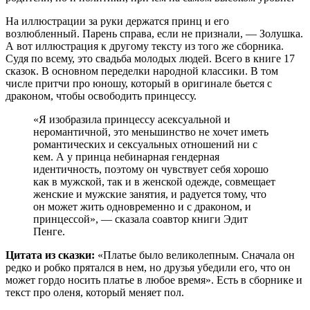
На иллюстрации за руки держатся принц и его
возлюбленный. Парень справа, если не признали, — Золушка.
А вот иллюстрация к другому тексту из того же сборника.
Судя по всему, это свадьба молодых людей. Всего в книге 17
сказок. В основном переделки народной классики. В том
числе притчи про юношу, который в оригинале бьется с
драконом, чтобы освободить принцессу.
«Я изобразила принцессу асексуальной и
неромантичной, это меньшинство не хочет иметь
романтических и сексуальных отношений ни с
кем. А у принца небинарная гендерная
идентичность, поэтому он чувствует себя хорошо
как в мужской, так и в женской одежде, совмещает
женские и мужские занятия, и радуется тому, что
он может жить одновременно и с драконом, и
принцессой», — сказала соавтор книги Эдит
Пенге.
Цитата из сказки:
«Платье было великолепным. Сначала он
редко и робко прятался в нем, но друзья убедили его, что он
может гордо носить платье в любое время». Есть в сборнике и
текст про оленя, который меняет пол.