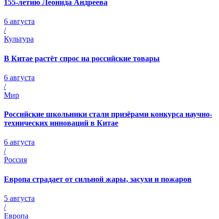
155-летию Леонида Андреева
6 августа
/
Культура
В Китае растёт спрос на российские товары
6 августа
/
Мир
Российские школьники стали призёрами конкурса научно-
технических инноваций в Китае
6 августа
/
Россия
Европа страдает от сильной жары, засухи и пожаров
5 августа
/
Европа