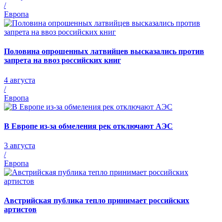
/
Европа
Половина опрошенных латвийцев высказались против
запрета на ввоз российских книг
4 августа
/
Европа
В Европе из-за обмеления рек отключают АЭС
3 августа
/
Европа
Австрийская публика тепло принимает российских
артистов