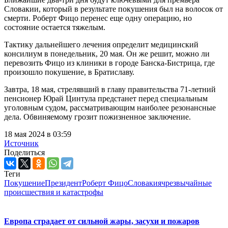
Словакии, который в результате покушения был на волосок от
смерти. Роберт Фицо перенес еще одну операцию, но
состояние остается тяжелым.
Тактику дальнейшего лечения определит медицинский
консилиум в понедельник, 20 мая. Он же решит, можно ли
перевозить Фицо из клиники в городе Банска-Бистрица, где
произошло покушение, в Братиславу.
Завтра, 18 мая, стрелявший в главу правительства 71-летний
пенсионер Юрай Цинтула предстанет перед специальным
уголовным судом, рассматривающим наиболее резонансные
дела. Обвиняемому грозит пожизненное заключение.
18 мая 2024 в 03:59
Источник
Поделиться
Теги
Покушение
Президент
Роберт Фицо
Словакия
чрезвычайные
происшествия и катастрофы
Европа страдает от сильной жары, засухи и пожаров