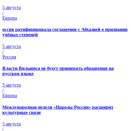
5 августа
/
Европа
оссия ратифицировала соглашение с Абхазией о признании
учёных степеней
5 августа
/
Россия
Власти Вильнюса не будут принимать обращения на
русском языке
5 августа
/
Европа
Международная неделя «Народы России» расширит
культурные связи
5 августа
/