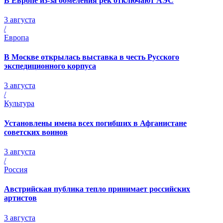
В Европе из-за обмеления рек отключают АЭС
3 августа
/
Европа
В Москве открылась выставка в честь Русского
экспедиционного корпуса
3 августа
/
Культура
Установлены имена всех погибших в Афганистане
советских воинов
3 августа
/
Россия
Австрийская публика тепло принимает российских
артистов
3 августа