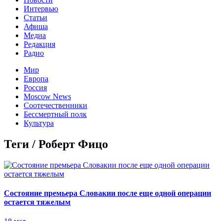
Интервью
Статьи
Афиша
Медиа
Редакция
Радио
Мир
Европа
Россия
Moscow News
Соотечественники
Бессмертный полк
Культура
Теги / Роберт Фицо
Состояние премьера Словакии после еще одной операции
остается тяжелым