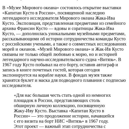
В «Музее Мирового океана» состоялось открытие выставки
«Капитан Кусто в России», посвященной наследию
легендарного исследователя Мирового океана Жака-Ива
Кусто. Экспозиция, представленная предметами из семейного
архива Франсин Кусто — вдовы и соратницы Жака-Ива
Кусто, — дополнилась уникальными музейными предметами,
рассказывающими об истории сотрудничества команды Кусто
с российскими учеными, а также о совместных исследованиях
морей и океанов. «Музей Мирового океана» и Жак-Ив Кусто
связаны не только общей любовью к морю, но и историей
легендарного научно-исследовательского судна «Витязь». В
1967 году Кусто побывал на его борту, оставив автограф и
запись в книге почетных гостей, которая сегодня
экспонируется на корабле науки. В фондах музея также
хранятся буклет и маска для подводного плавания с подписью
исследователя.
«Для нас большая честь стать одной из немногих
площадок в России, представляющих столь
обширную личную коллекцию, посвященную
Жаку-Иву Кусто. Выставка «Капитан Кусто в
России» — это продолжение истории, начавшейся
с его визита на борт НИС «Витязь» в 1967 году.
Этот проект — важный этап сотрудничества с