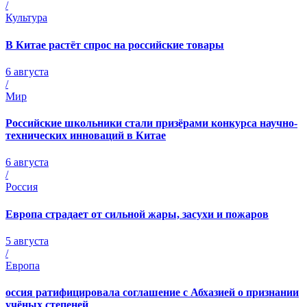
/
Культура
В Китае растёт спрос на российские товары
6 августа
/
Мир
Российские школьники стали призёрами конкурса научно-
технических инноваций в Китае
6 августа
/
Россия
Европа страдает от сильной жары, засухи и пожаров
5 августа
/
Европа
оссия ратифицировала соглашение с Абхазией о признании
учёных степеней