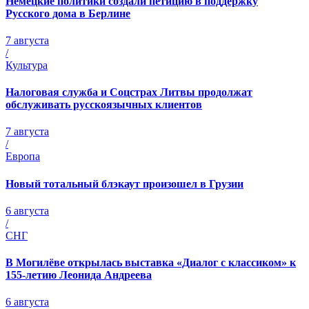
Немецкие политики создали петицию в поддержку
Русского дома в Берлине
7 августа
/
Культура
Налоговая служба и Соцстрах Литвы продолжат
обслуживать русскоязычных клиентов
7 августа
/
Европа
Новый тотальный блэкаут произошел в Грузии
6 августа
/
СНГ
В Могилёве открылась выставка «Диалог с классиком» к
155-летию Леонида Андреева
6 августа