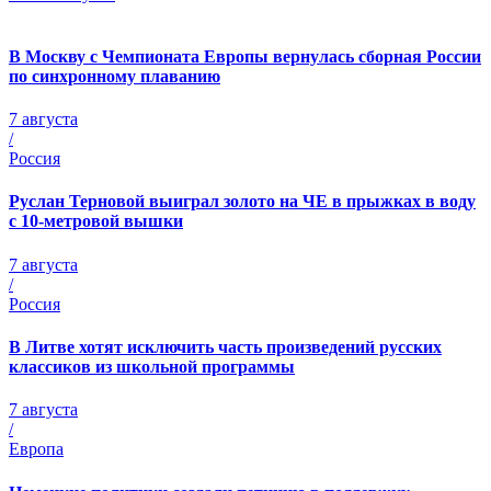
В Москву с Чемпионата Европы вернулась сборная России
по синхронному плаванию
7 августа
/
Россия
Руслан Терновой выиграл золото на ЧЕ в прыжках в воду
с 10-метровой вышки
7 августа
/
Россия
В Литве хотят исключить часть произведений русских
классиков из школьной программы
7 августа
/
Европа