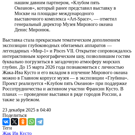
нашим давним партнером, «Клубом пять
Океанов», который ранее представил выставку в
Москве на площадке международного
выставочного комплекса «Art-Space», — отметил
генеральный директор Музея Мирового океана
Денис Миронюк.
Выставка стала прекрасным тематическим дополнением
экспозиции глубоководных обитаемых аппаратов —
легендарных «Мир-1» и Pisces VII. Открытие сопровождалось
интерактивным хореографическим шоу, позволившим гостям
буквально погрузиться в загадочную атмосферу морских
глубин. До 15 марта 2026 года познакомиться с личностью
Жака-Ива Кусто и его вкладом в изучение Мирового океана
можно в Главном корпусе музея — в экспозиции «Глубина».
Проект реализуется «Клубом пять Океанов» при поддержке
Россотрудничества и активном участии Франсин Кусто. В
планах — проведение выставки в ряде городов России, а
также за рубежом.
23 декабря 2025 в 04:40
Поделиться
Теги
Жак Ив Кусто