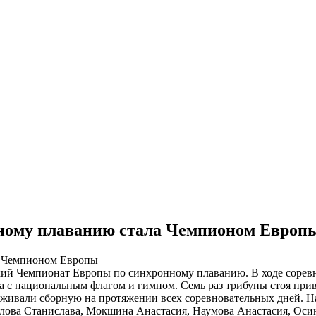
нному плаванию стала Чемпионом Европ
ий Чемпионат Европы по синхронному плаванию. В ходе соревн
ла с национальным флагом и гимном. Семь раз трибуны стоя пр
рживали сборную на протяжении всех соревновательных дней. 
озлова Станислава, Мокшина Анастасия, Наумова Анастасия, Ос