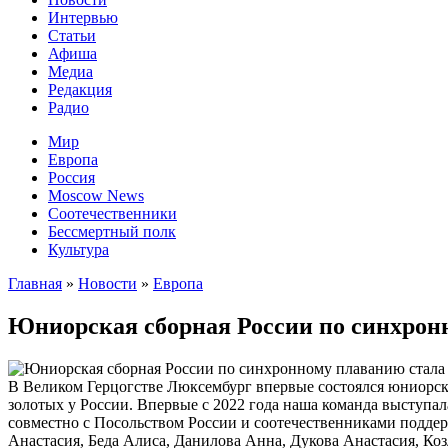
Интервью
Статьи
Афиша
Медиа
Редакция
Радио
Мир
Европа
Россия
Moscow News
Соотечественники
Бессмертный полк
Культура
Главная
»
Новости
»
Европа
Юниорская сборная России по синхро
В Великом Герцогстве Люксембург впервые состоялся юниорск
золотых у России. Впервые с 2022 года наша команда выступа
совместно с Посольством России и соотечественниками подде
Анастасия, Беда Алиса, Данилова Анна, Дукова Анастасия, К