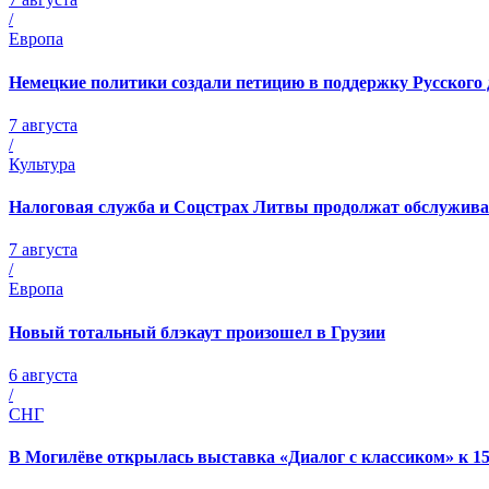
/
Европа
Немецкие политики создали петицию в поддержку Русского 
7 августа
/
Культура
Налоговая служба и Соцстрах Литвы продолжат обслужива
7 августа
/
Европа
Новый тотальный блэкаут произошел в Грузии
6 августа
/
СНГ
В Могилёве открылась выставка «Диалог с классиком» к 1