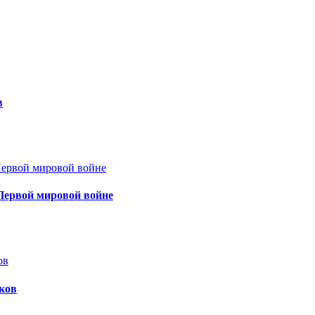
в
Первой мировой войне
ков