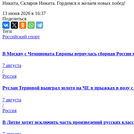
Никита, Скляров Никита. Гордимся и желаем новых побед!
13 июня 2026 в 16:37
Поделиться
Теги
Российский спорт
В Москву с Чемпионата Европы вернулась сборная России
7 августа
/
Россия
Руслан Терновой выиграл золото на ЧЕ в прыжках в воду 
7 августа
/
Россия
В Литве хотят исключить часть произведений русских кла
7 августа