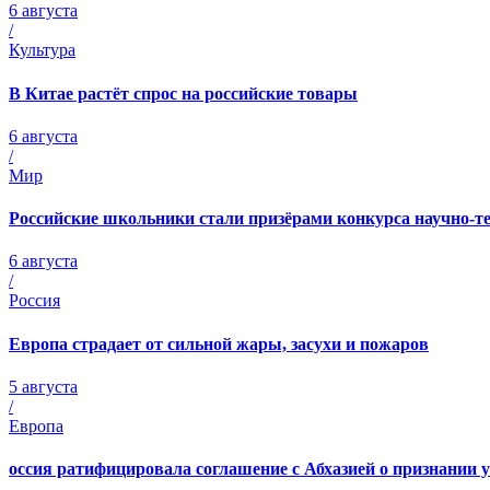
6 августа
/
Культура
В Китае растёт спрос на российские товары
6 августа
/
Мир
Российские школьники стали призёрами конкурса научно-т
6 августа
/
Россия
Европа страдает от сильной жары, засухи и пожаров
5 августа
/
Европа
оссия ратифицировала соглашение с Абхазией о признании 