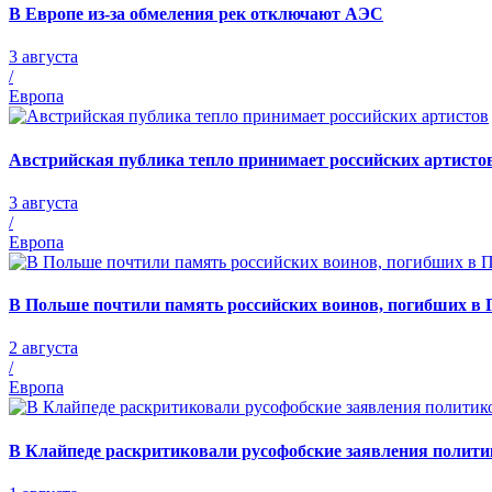
В Европе из-за обмеления рек отключают АЭС
3 августа
/
Европа
Австрийская публика тепло принимает российских артисто
3 августа
/
Европа
В Польше почтили память российских воинов, погибших в 
2 августа
/
Европа
В Клайпеде раскритиковали русофобские заявления полити