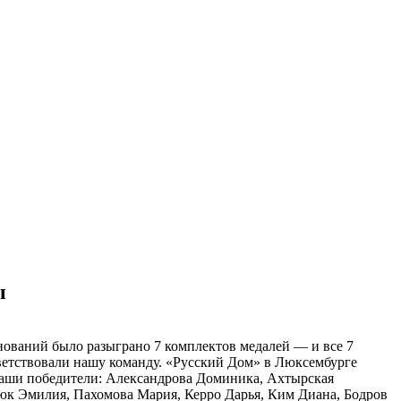
ы
ований было разыграно 7 комплектов медалей — и все 7
иветствовали нашу команду. «Русский Дом» в Люксембурге
Наши победители: Александрова Доминика, Ахтырская
июк Эмилия, Пахомова Мария, Керро Дарья, Ким Диана, Бодров