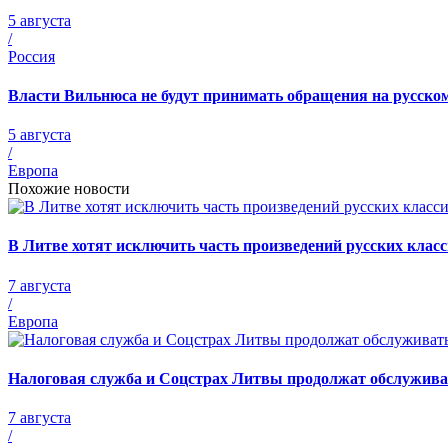
5 августа
/
Россия
Власти Вильнюса не будут принимать обращения на русско
5 августа
/
Европа
Похожие новости
В Литве хотят исключить часть произведений русских кла
7 августа
/
Европа
Налоговая служба и Соцстрах Литвы продолжат обслужива
7 августа
/