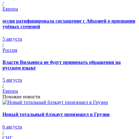
/
Европа
оссия ратифицировала соглашение с Абхазией о признании
учёных степеней
5 августа
/
Россия
Власти Вильнюса не будут принимать обращения на
русском языке
5 августа
/
Европа
Похожие новости
Новый тотальный блэкаут произошел в Грузии
6 августа
/
СНГ