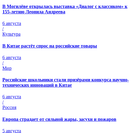
В Могилёве открылась выставка «Диалог с классиком» к
155-летию Леонида Андреева
6 августа
/
Культура
В Китае растёт спрос на российские товары
6 августа
/
Мир
Российские школьники стали призёрами конкурса научно-
технических инноваций в Китае
6 августа
/
Россия
Европа страдает от сильной жары, засухи и пожаров
5 августа