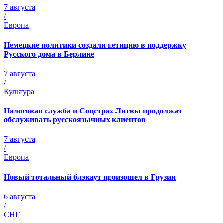
7 августа
/
Европа
Немецкие политики создали петицию в поддержку
Русского дома в Берлине
7 августа
/
Культура
Налоговая служба и Соцстрах Литвы продолжат
обслуживать русскоязычных клиентов
7 августа
/
Европа
Новый тотальный блэкаут произошел в Грузии
6 августа
/
СНГ