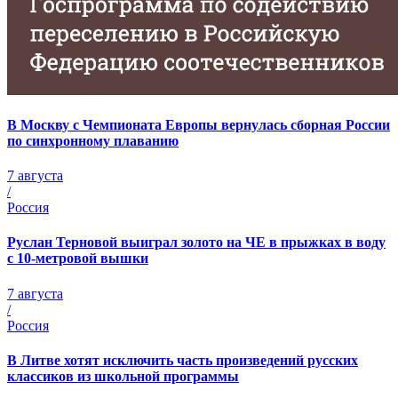
В Москву с Чемпионата Европы вернулась сборная России
по синхронному плаванию
7 августа
/
Россия
Руслан Терновой выиграл золото на ЧЕ в прыжках в воду
с 10-метровой вышки
7 августа
/
Россия
В Литве хотят исключить часть произведений русских
классиков из школьной программы